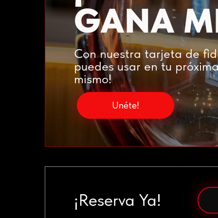
GANA MI
Con nuestra tarjeta de fi
puedes usar en tu próxima
mismo!
Unéte!
¡Reserva Ya!