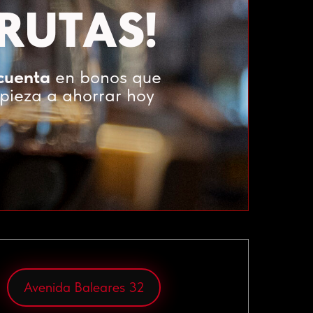
RUTAS!
 cuenta
en bonos que
mpieza a ahorrar hoy
Avenida Baleares 32