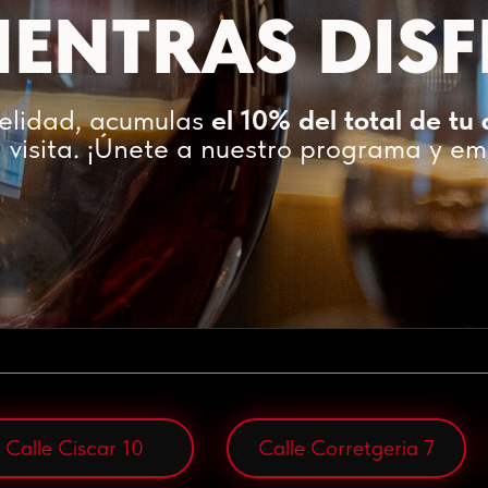
ENTRAS DISF
delidad, acumulas
el 10% del total de tu
 visita. ¡Únete a nuestro programa y e
Calle Ciscar 10
Calle Corretgeria 7